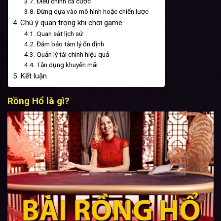
Điều chỉnh cá cược
Đừng dựa vào mô hình hoặc chiến lược
Chú ý quan trọng khi chơi game
Quan sát lịch sử
Đảm bảo tâm lý ổn định
Quản lý tài chính hiệu quả
Tận dụng khuyến mãi
Kết luận
Rồng Hổ là gì?