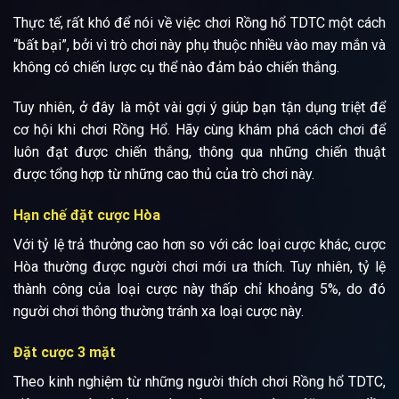
Thực tế, rất khó để nói về việc chơi Rồng hổ TDTC một cách
“bất bại”, bởi vì trò chơi này phụ thuộc nhiều vào may mắn và
không có chiến lược cụ thể nào đảm bảo chiến thắng.
Tuy nhiên, ở đây là một vài gợi ý giúp bạn tận dụng triệt để
cơ hội khi chơi Rồng Hổ. Hãy cùng khám phá cách chơi để
luôn đạt được chiến thắng, thông qua những chiến thuật
được tổng hợp từ những cao thủ của trò chơi này.
Hạn chế đặt cược Hòa
Với tỷ lệ trả thưởng cao hơn so với các loại cược khác, cược
Hòa thường được người chơi mới ưa thích. Tuy nhiên, tỷ lệ
thành công của loại cược này thấp chỉ khoảng 5%, do đó
người chơi thông thường tránh xa loại cược này.
Đặt cược 3 mặt
Theo kinh nghiệm từ những người thích chơi Rồng hổ TDTC,