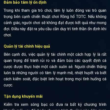
Đảm bảo tâm lý ổn định
Trong khi tham gia trò chơi, tâm lý luôn đóng vai trò quan
trọng bên cạnh chiến thuật chơi Rồng hổ TDTC. Nếu không
cảnh giác, người chơi sẽ không đạt được kết quả như mong
đợi. Điều này đặt ra yêu cầu cần duy trì tinh thần ổn định khi
chơi.
Quản lý tài chính hiệu quả
Bên cạnh đó, việc quản lý tài chính một cách hợp lý là rất
quan trọng để tránh rủi ro và đảm bảo các quyết định cá
cược được thực hiện một cách suôn sẻ. Người chiến thắng
luôn là những người có tâm lý mạnh mẽ, nhiệt huyết và biết
cách kiểm soát, đặc biệt linh hoạt trong mọi tình huống cá
cược.
Tận dụng khuyến mãi
Kiểm tra xem sòng bạc có đưa ra bất kỳ chương trình