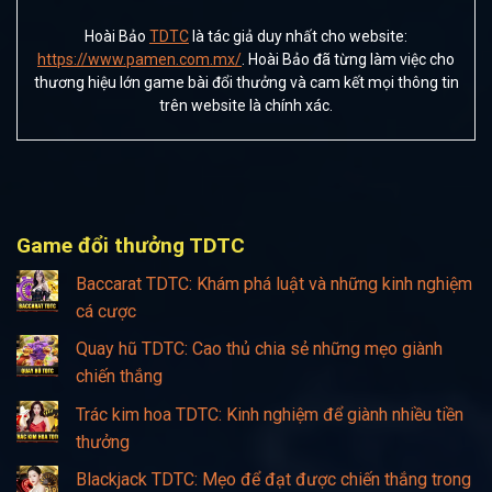
Hoài Bảo
TDTC
là tác giả duy nhất cho website:
https://www.pamen.com.mx/
. Hoài Bảo đã từng làm việc cho
thương hiệu lớn game bài đổi thưởng và cam kết mọi thông tin
trên website là chính xác.
Game đổi thưởng TDTC
Baccarat TDTC: Khám phá luật và những kinh nghiệm
cá cược
Quay hũ TDTC: Cao thủ chia sẻ những mẹo giành
chiến thắng
Trác kim hoa TDTC: Kinh nghiệm để giành nhiều tiền
thưởng
Blackjack TDTC: Mẹo để đạt được chiến thắng trong