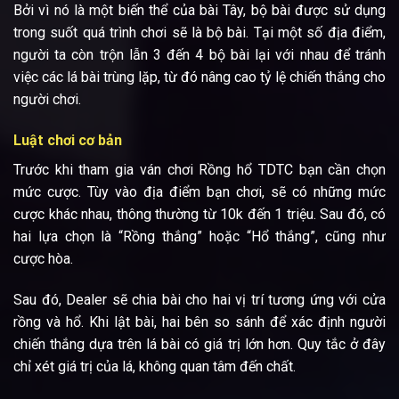
Bởi vì nó là một biến thể của bài Tây, bộ bài được sử dụng
trong suốt quá trình chơi sẽ là bộ bài. Tại một số địa điểm,
người ta còn trộn lẫn 3 đến 4 bộ bài lại với nhau để tránh
việc các lá bài trùng lặp, từ đó nâng cao tỷ lệ chiến thắng cho
người chơi.
Luật chơi cơ bản
Trước khi tham gia ván chơi Rồng hổ TDTC bạn cần chọn
mức cược. Tùy vào địa điểm bạn chơi, sẽ có những mức
cược khác nhau, thông thường từ 10k đến 1 triệu. Sau đó, có
hai lựa chọn là “Rồng thắng” hoặc “Hổ thắng”, cũng như
cược hòa.
Sau đó, Dealer sẽ chia bài cho hai vị trí tương ứng với cửa
rồng và hổ. Khi lật bài, hai bên so sánh để xác định người
chiến thắng dựa trên lá bài có giá trị lớn hơn. Quy tắc ở đây
chỉ xét giá trị của lá, không quan tâm đến chất.