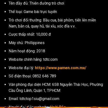
Tên đầy đủ: Thiên đường trò chơi
Thể loại: Game bài trực tuyến
Trò chơi đổi thưởng: Bầu cua, bài phỏm, tiến lên miền
Nam, bắn cá, quay hũ, tài xỉu, xóc đĩa v.v..
Cược thấp nhất: 10,000 đ
Máy chủ: Phillippines
Năm hoạt động: 2018
Website chính hãng: tdtc.com
Website đại lý:
https://www.pamen.com.mx/
Số điện thoại: 0852 646 789
Văn phòng đại diện HCM:
65B Nguyễn Thái Học, Phường
Cầu Ông Lãnh, Quận 1, TPHCM
Email:
tdtctop1siu@gmail.com
Người đại diện website:
Hoài Bảo