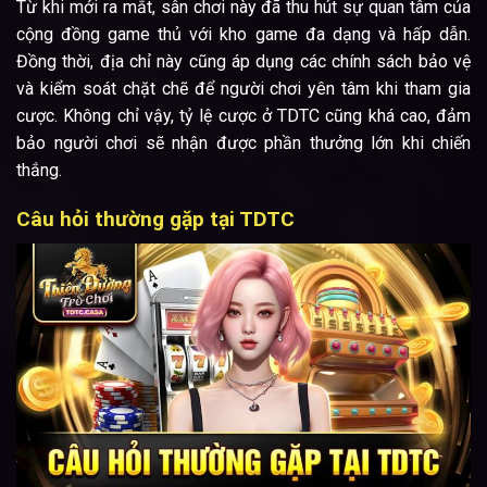
Từ khi mới ra mắt, sân chơi này đã thu hút sự quan tâm của
cộng đồng game thủ với kho game đa dạng và hấp dẫn.
Đồng thời, địa chỉ này cũng áp dụng các chính sách bảo vệ
và kiểm soát chặt chẽ để người chơi yên tâm khi tham gia
cược. Không chỉ vậy, tỷ lệ cược ở TDTC cũng khá cao, đảm
bảo người chơi sẽ nhận được phần thưởng lớn khi chiến
thắng.
Câu hỏi thường gặp tại TDTC