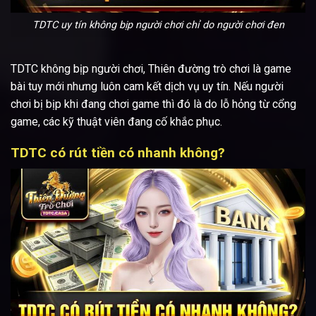
TDTC uy tín không bịp người chơi chỉ do người chơi đen
TDTC không bịp người chơi, Thiên đường trò chơi là game
bài tuy mới nhưng luôn cam kết dịch vụ uy tín. Nếu người
chơi bị bịp khi đang chơi game thì đó là do lỗ hỏng từ cổng
game, các kỹ thuật viên đang cố khắc phục.
TDTC có rút tiền có nhanh không?