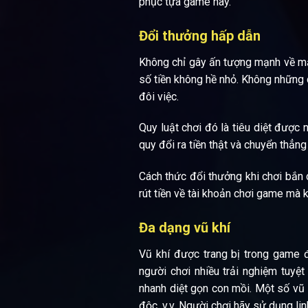
phục tựa game này.
Đổi thưởng hấp dẫn
Không chỉ gây ấn tượng mạnh về mặt
số tiền không hề nhỏ. Không những c
đôi việc.
Quy luật chơi đó là tiêu diệt được
quy đổi ra tiền thật và chuyển thẳn
Cách thức đổi thưởng khi chơi bắn c
rút tiền về tài khoản chơi game mà 
Đa dạng vũ khí
Vũ khí được trang bị trong game đ
người chơi nhiều trải nghiệm tuyệ
nhanh diệt gọn con mồi. Một số vũ 
độc, v.v. Người chơi hãy sử dụng li