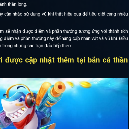
ảnh thần long.
y cân nhắc sử dụng vũ khí thật hiệu quả để tiêu diệt càng nhiều
em sẽ nhận được điểm và phần thưởng tương ứng với thành tích
g điểm và phần thưởng này để nâng cấp nhân vật và vũ khí. Điều
trong những các trận đấu tiếp theo.
i được cập nhật thêm tại bắn cá thần