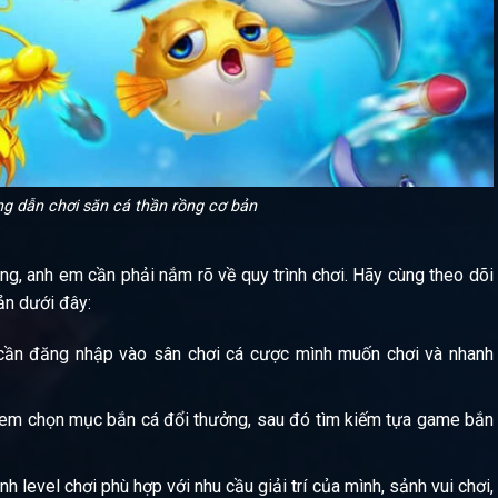
g dẫn chơi săn cá thần rồng cơ bản
ng, anh em cần phải nắm rõ về quy trình chơi. Hãy cùng theo dõi
ản dưới đây:
i cần đăng nhập vào sân chơi cá cược mình muốn chơi và nhanh
nh em chọn mục bắn cá đổi thưởng, sau đó tìm kiếm tựa game bắn
 level chơi phù hợp với nhu cầu giải trí của mình, sảnh vui chơi,