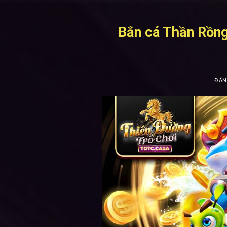
Bỏ
qua
Bắn cá Thần Rồng
nội
dung
ĐĂN