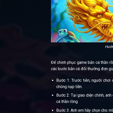
Hướn
Để chinh phục game
bắn cá thần rồ
các bước bắn cá đổi thưởng đơn gi
Bước 1: Trước tiên, người chơ
chóng nạp tiền.
Bước 2: Tại giao diện chính, a
cá thần rồng.
Bước 3: Anh em hãy chọn cho mình