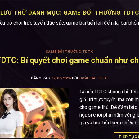
LƯU TRỮ DANH MỤC:
GAME ĐỔI THƯỞNG TDTC
ều trò chơi trực tuyến đặc sắc: game bài tiến lên đếm lá, bài phỏm,
GAME ĐỔI THƯỞNG TDTC
 TDTC: Bí quyết chơi game chuẩn như ch
ĐĂNG VÀO
07/07/2024
BỞI
HOÀI BẢO TDTC
Tài xỉu TDTC không chỉ đơn 
giải trí trực tuyến, mà còn 
cho game thủ. Để đảm bảo đ
người chơi phải nắm vững lu
gia và học hỏi thêm nhiều b
TIẾP TỤC