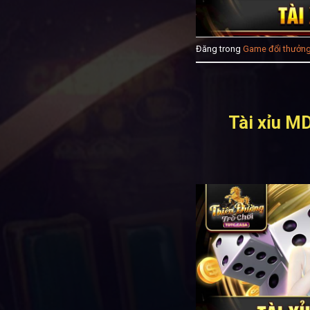
Đăng trong
Game đổi thưởn
Tài xỉu M