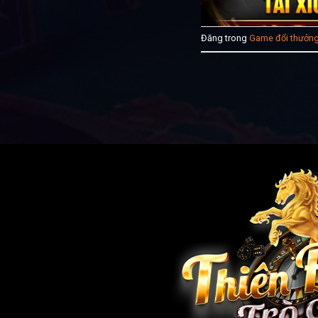
Đăng trong
Game đổi thưởn